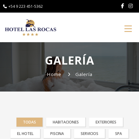
+54 9 223 451-5362
Toggl
GALERÍA
Home
Galería
TODAS
HABITACIONES
EXTERIORES
EL HOTEL
PISCINA
SERVICIOS
SPA